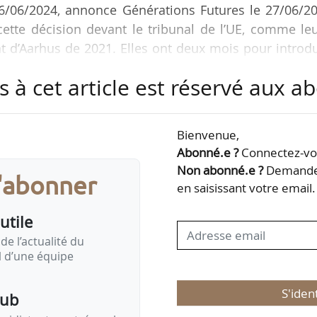
6/06/2024, annonce Générations Futures le 27/06/20
ette décision devant le tribunal de l’UE, comme le
t d’Aarhus de 2021. Elles ont deux mois pour introd
dure dure environ deux ans.
s à cet article est réservé aux 
e de réexamen interne de la réapprobation de 10 ans
éenne en janvier 2024. Cette demande s’appuyait sur
Bienvenue,
illée des failles dans le travail des agences de l’U
Abonné.e ?
Connectez-vou
 l’EFSA et…
Non abonné.e ?
Demandez
s'abonner
en saisissant votre email.
utile
de l’actualité du
il d’une équipe
S'iden
pub