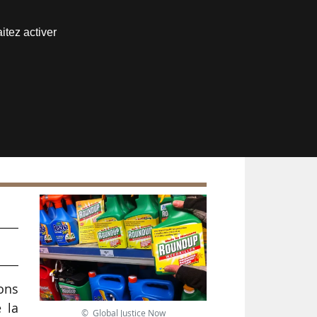
Nous joindre
itez activer
Espace abonné
ons
 la
© Global Justice Now