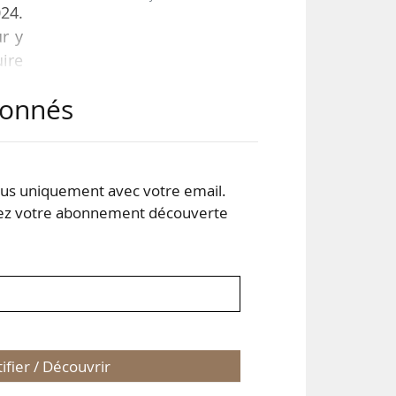
24.
ur y
uire
abonnés
 du
 la
E, à
s uniquement avec votre email.
 votre abonnement découverte
tifier / Découvrir