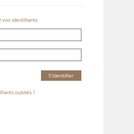
z vos identifiants
S'identifier
ifiants oubliés ?