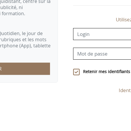
idistant, centré sur la
ublicité, ni
i formation.
Utilise
uotidien, le jour de
rubriques et les mots
artphone (App), tablette
R
Retenir mes identifiants
Ident