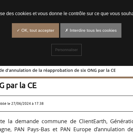
Prendre un rendez-vous
lise des cookies et vous donne le contrôle sur ce que vous souha
✓ OK, tout accepter
✗ Interdire tous les cookies
Personnaliser
de d’annulation de la réapprobation de six ONG par la CE
 demande d’annulation de la
G par la CE
ublié le
27/06/2024 à 17:38
te la demande commune de ClientEarth, Générati
agne, PAN Pays-Bas et PAN Europe d’annulation de