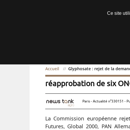
Découvrir sans engagement
Ce site uti
Menu
Accueil
Glyphosate : rejet de la deman
Glyphosate : rejet de la
réapprobation de six ON
Paris - Actualité n°330151 - P
La Commission européenne rejet
Futures, Global 2000, PAN Allem