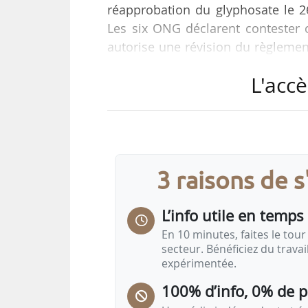
réapprobation du glyphosate le 2
Les six ONG déclarent contester c
autorise une révision du règlemen
un recours en justice. Cette procé
L'accè
Elles avaient adressé une demand
glyphosate à la Commission europ
publication d’une description déta
savoir la Commission européenne,
3 raisons de 
L’info utile en temps 
En 10 minutes, faites le tour 
secteur. Bénéficiez du trava
expérimentée.
100% d’info, 0% de 