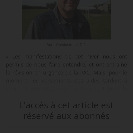
Boris Gondouin - © D.R.
« Les manifestations de cet hiver nous ont
permis de nous faire entendre, et ont entraîné
la révision en urgence de la PAC. Mais, pour le
moment, les versements des aides tardent à
venir, et rien n’est réglé, notamment pour la
filière bio, en grande difficulté. C’est pour cela
L'accès à cet article est
que nous demandons une nouvelle politique
agricole pour la production de lait, et que nous
réservé aux abonnés
faisons des propositions constructives en ce
sens pour l’élaboration de la PAC 2027-2031 »,