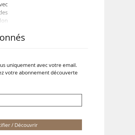
vec
 des
elon
abonnés
ETI,
 un
, le
s uniquement avec votre email.
 votre abonnement découverte
tifier / Découvrir