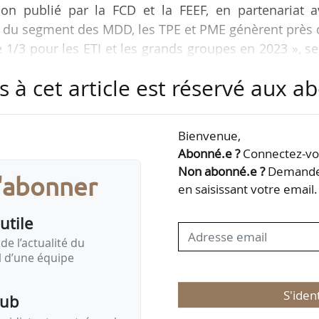
on publié par la FCD et la FEEF, en partenariat a
in du segment des MDD, les TPE et PME génèrent près
e 1/3 pour les ETI et les grands groupes en 2023 », s
s à cet article est réservé aux 
lus visible entre grande distribution et les TPE-PME-
: le nombre moyen est passé de 32 % à 42 %. Dans
Bienvenue,
en magasin, l’offre en produits TPE-PME-ETI augmente
Abonné.e ?
Connectez-vou
agasin est à +25 % », indique Vincent Cornu…
Non abonné.e ?
Demandez
s'abonner
en saisissant votre email.
utile
de l’actualité du
il d’une équipe
S'iden
pub