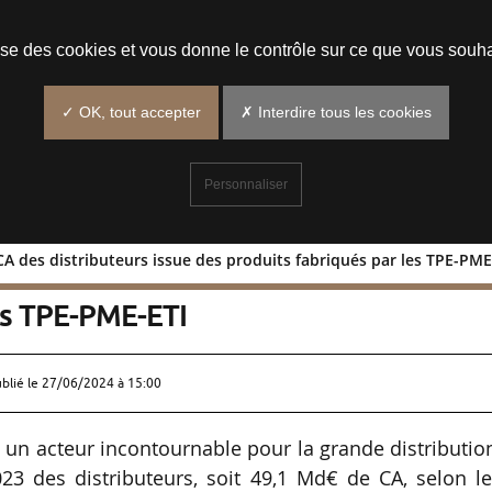
Prendre un rendez-vous
lise des cookies et vous donne le contrôle sur ce que vous souha
✓ OK, tout accepter
✗ Interdire tous les cookies
Personnaliser
A des distributeurs issue des produits fabriqués par les TPE-PME
 % du CA des distributeurs issue des
es TPE-PME-ETI
ublié le
27/06/2024 à 15:00
 un acteur incontournable pour la grande distributio
23 des distributeurs, soit 49,1 Md€ de CA, selon l