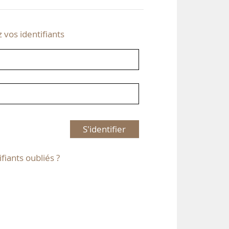
z vos identifiants
S'identifier
ifiants oubliés ?