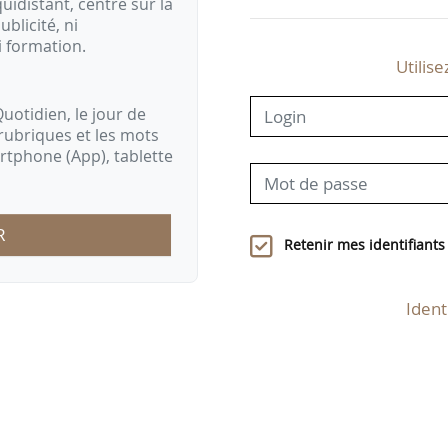
idistant, centré sur la
ublicité, ni
i formation.
Utilise
uotidien, le jour de
rubriques et les mots
artphone (App), tablette
R
Retenir mes identifiants
Ident