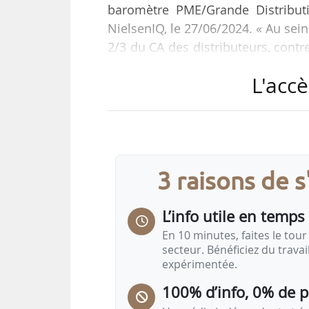
baromètre PME/Grande Distributi
NielsenIQ, le 27/06/2024. « Au se
2/3 du CA des distributeurs, contr
le baromètre.
L'accè
« La collaboration est de plus en p
car on voit plus de références 
contexte de réduction de l’offre 
nombre moyen de références par m
3 raisons de 
L’info utile en temps 
En 10 minutes, faites le tour 
secteur. Bénéficiez du trava
expérimentée.
100% d’info, 0% de 