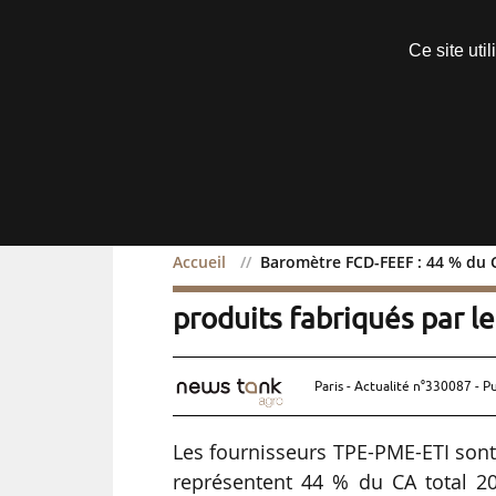
Découvrir sans engagement
Ce site uti
Menu
Accueil
Baromètre FCD-FEEF : 44 % du C
Baromètre FCD-FEEF : 44
produits fabriqués par l
Paris - Actualité n°330087 - P
Les fournisseurs TPE-PME-ETI sont
représentent 44 % du CA total 20