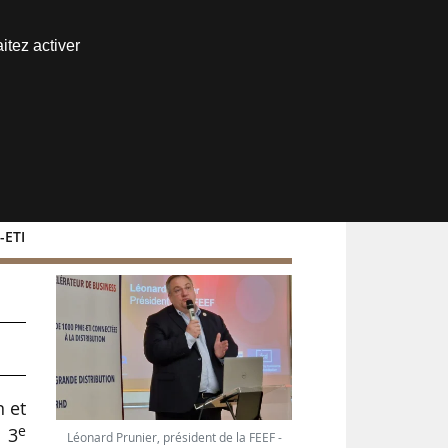
Nous joindre
itez activer
Espace abonné
-ETI
n et
e
e 3
Léonard Prunier, président de la FEEF -