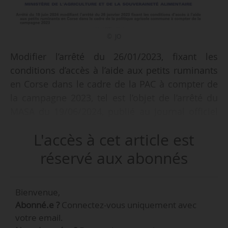
© JO
Modifier l’arrêté du 26/01/2023, fixant les
conditions d’accès à l’aide aux petits ruminants
en Corse dans le cadre de la PAC à compter de
la campagne 2023, tel est l’objet de l’arrêté du
MASA du 19/06/2024, publié au Journal officiel
le 26/06/2024.
L'accès à cet article est
L’arrêté du 26/01/2023 est ainsi modifié :
réservé aux abonnés
- Article 2 ; Les III, relatif au ratio de productivité,
Bienvenue,
et IV, relatif au nouveau producteur, sont
Abonné.e ?
Connectez-vous uniquement avec
abrogés ;
votre email.
- Article 3 ; les mots : « les données nécessaires