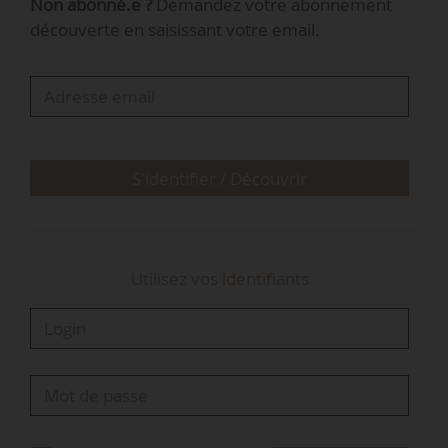
Non abonné.e ?
Demandez votre abonnement
au calcul du ratio de de productivité de
découverte en saisissant votre email.
l’exploitation, la qualité de nouveau
producteur » sont supprimés ; les mots : « ou
déclarer des données conduisant au calcul d’un
ratio de productivité plus élevé » sont
supprimés ;
- Article 4 ; les mots : « pour diminuer le ratio de
S'identifier / Découvrir
productivité de l’exploitation, » et les mots :
« pour préciser la…
Utilisez vos identifiants