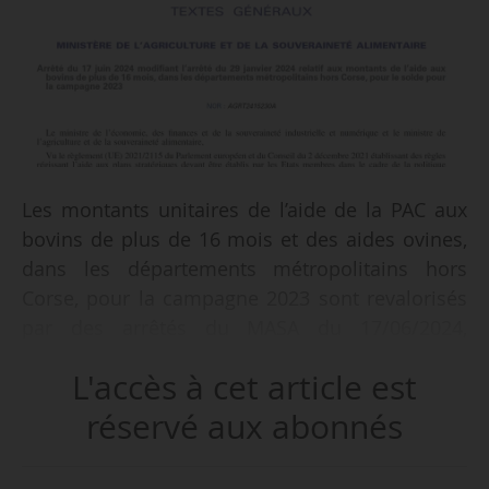
Les montants unitaires de l’aide de la PAC aux
bovins de plus de 16 mois et des aides ovines,
dans les départements métropolitains hors
Corse, pour la campagne 2023 sont revalorisés
par des arrêtés du MASA du 17/06/2024,
modifiant respectivement l’arrêté du 29/01/2024
L'accès à cet article est
et l’arrêté du 28/11/2024, et publiés au JO le
25/06/2024.
réservé aux abonnés
Pour l’aide aux bovins de plus de 16 mois, le