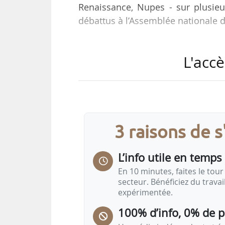
Renaissance, Nupes - sur plusieur
débattus à l’Assemblée nationale de
Parmi les 11 mesures analysées, 4 c
L'accè
- Pour soutenir les éleveurs : gara
française ;
- Pour la santé des enfants : offr
scolaires ;
- Pour la santé des consommate
3 raisons de 
charcuteries industrielles ;
- Pour une plus forte souverainet
L’info utile en temps 
En 10 minutes, faites le tour 
secteur. Bénéficiez du trava
expérimentée.
100% d’info, 0% de 