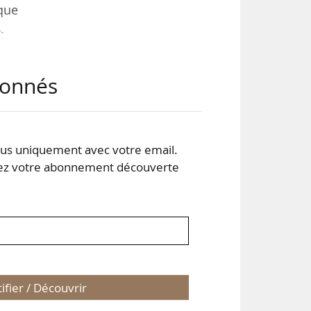
ique
.
abonnés
ande
ines
s uniquement avec votre email.
les
 votre abonnement découverte
tifier / Découvrir