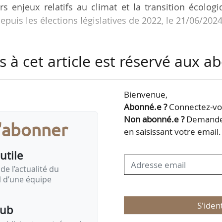
s enjeux relatifs au climat et la transition écolog
puis les élections législatives de 2022, le 21/06/2024
oncernent l’agriculture et l’alimentation :
s à cet article est réservé aux 
ntir l’approvisionnement des cantines de l’État en vi
ir une option végétarienne quotidienne dans les cant
Bienvenue,
Abonné.e ?
Connectez-vou
urs : supprimer les additifs cancérogènes dans 
Non abonné.e ?
Demandez
s'abonner
en saisissant votre email.
é alimentaire du…
utile
de l’actualité du
il d’une équipe
S'iden
pub