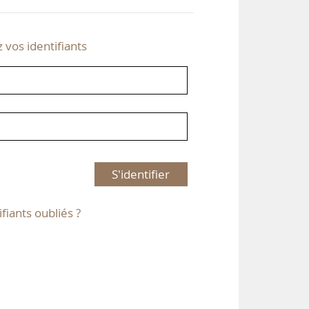
z vos identifiants
S'identifier
ifiants oubliés ?