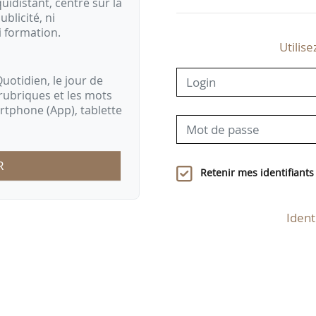
idistant, centré sur la
ublicité, ni
i formation.
Utilise
uotidien, le jour de
rubriques et les mots
artphone (App), tablette
R
Retenir mes identifiants
Ident