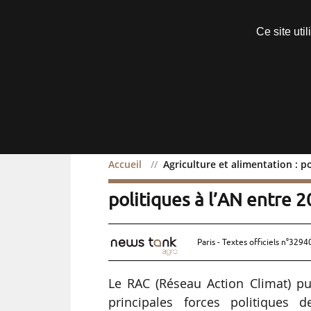
Découvrir sans engagement
Ce site uti
Menu
Accueil
Agriculture et alimentation : p
Agriculture et alimentat
politiques à l’AN entre 
Paris - Textes officiels n°3294
Le RAC (Réseau Action Climat) pu
principales forces politiques 