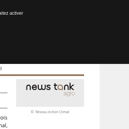
Nous joindre
itez activer
Espace abonné
)
© Réseau Action Climat
ois
al,