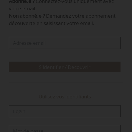
Abonné.e ?
Connectez-vous uniquement avec
annuellement », indique Marc Lamoureux,
votre email.
dirigeant de Lamberval Energie Verte.
Non abonné.e ?
Demandez votre abonnement
découverte en saisissant votre email.
Ce projet répond à l’évolution de la
réglementation en nutrition animale, qui
impose l’utilisation de 100 % de bio dans les
formules, contre 95 % auparavant. Le choix s’est
porté sur le tournesol bio produit en France…
S'identifier / Découvrir
Utilisez vos identifiants