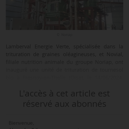
© Noriap
Lamberval Energie Verte, spécialisée dans la
trituration de graines oléagineuses, et Novial,
filiale nutrition animale du groupe Noriap, ont
inauguré une unité de trituration de tournesol
bio à Fresnoy-en-Thelle (Oise), le 14/06/2024.
C’est ce qu’ont annoncé les deux structures le
L'accès à cet article est
20/06/2024. Cette installation vise à produire de
l’huile et du tourteau de tournesol bio destinés
réservé aux abonnés
aux marchés de l’alimentation humaine et
animale. « Ce sont 7000 tonnes de graines de
Bienvenue,
tournesol bio qui seront triturées