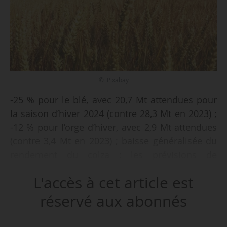
© Pixabay
-25 % pour le blé, avec 20,7 Mt attendues pour
la saison d’hiver 2024 (contre 28,3 Mt en 2023) ;
-12 % pour l’orge d’hiver, avec 2,9 Mt attendues
(contre 3,4 Mt en 2023) ; baisse généralisée du
rendement du colza : les prévisions de
rendement des cultures d’hiver en Ukraine sont
L'accès à cet article est
globalement en baisse, sauf pour le soja,
d’après les estimations du JRC (Joint Research
réservé aux abonnés
Center).