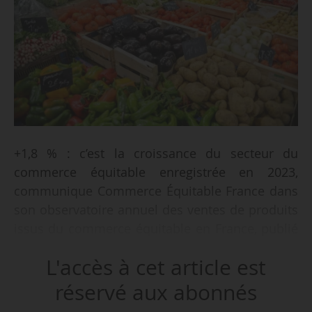
+1,8 % : c’est la croissance du secteur du
commerce équitable enregistrée en 2023,
communique Commerce Équitable France dans
son observatoire annuel des ventes de produits
issus du commerce équitable en France, publié
le 18/06/2024. Le marché du commerce
L'accès à cet article est
équitable en France représente désormais
2,1 Md€.
réservé aux abonnés