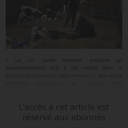
« La Loi Santé Animale entraîne un
bouleversement tout à fait relatif dans la
gestion des maladies réglementées », telle est la
première conclusion du rapport final
« Évaluation des coûts des maladies
réglementées et de l’impact de la Loi Santé
L'accès à cet article est
Animale » de l’ENVT, réalisé par Guillaume
Lhermie, Didier Raboisson, Lucie Guinaliu
réservé aux abonnés
Buttarelli, Lisa Vors et Mehdi Berrada et publié