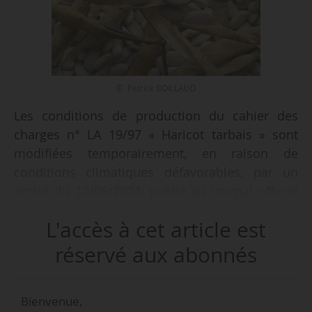
© Patrick BOILLAUD
Les conditions de production du cahier des
charges n° LA 19/97 « Haricot tarbais » sont
modifiées temporairement, en raison de
conditions climatiques défavorables, par un
arrêté du 12/06/2024, publié au Journal officiel
le 14/06/2024.
L'accès à cet article est
La modification concerne la période de semis :
réservé aux abonnés
« Pour la campagne 2024, il peut être dérogé à
la disposition prévoyant une période de semis
Bienvenue,
comprise entre le 25 avril et le 30 mai ».