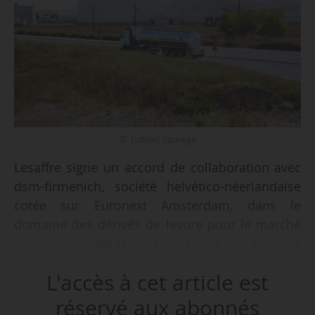
© Ludovic Sauvage
Lesaffre signe un accord de collaboration avec
dsm-firmenich, société helvético-néerlandaise
cotée sur Euronext Amsterdam, dans le
domaine des dérivés de levure pour le marché
des ingrédients aromatique, annonce
l’entreprise le 12/06/2024. Les deux entités
L'accès à cet article est
prévoient de conclure la transaction d’ici à la fin
de l’année 2024, après consultation du comité
réservé aux abonnés