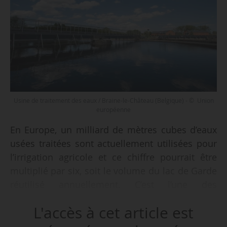
Usine de traitement des eaux / Braine-le-Château (Belgique) - © Union
européenne
En Europe, un milliard de mètres cubes d’eaux
usées traitées sont actuellement utilisées pour
l’irrigation agricole et ce chiffre pourrait être
multiplié par six, soit le volume du lac de Garde
réutilisé annuellement. C’est l’une des
principales conclusions d’un article de la revue
L'accès à cet article est
Nature, cosigné par des chercheurs du JRC (Joint
Research Center), l’organisme de recherche