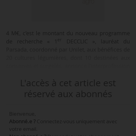
4 M€, c’est le montant du nouveau programme
er
de recherche « 1
DECCLIC », lauréat du
Parsada, coordonné par Unilet, aux bénéfices de
20 cultures légumières, dont 10 destinées aux
conserves et surgelés, annonce l’interprofession
le 06/06/2024.
L'accès à cet article est
Ce financement s’ajoute au 102 M€ déjà
réservé aux abonnés
débloqués pour l’investissement en
agroéquipements dans la filière, à travers les
Bienvenue,
PSFL et le Parsada. Trois guichets pour
Abonné.e ?
Connectez-vous uniquement avec
accompagner l’investissement en
votre email.
agroéquipements innovants sont désormais