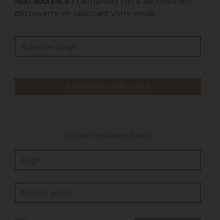
Non abonné.e ?
Demandez votre abonnement
accessibles aux productions légumières en
découverte en saisissant votre email.
conserve et surgelés.
Dans le cadre de sa démarche de responsabilité
sociétale « Légumiers de demain », la filière
présente également deux nouveaux
engagements :
S'identifier / Découvrir
- Atteindre 50 % des achats à domicile labellisés
Origine France d’ici à 2027, pour renforcer la
souverainet…
Utilisez vos identifiants