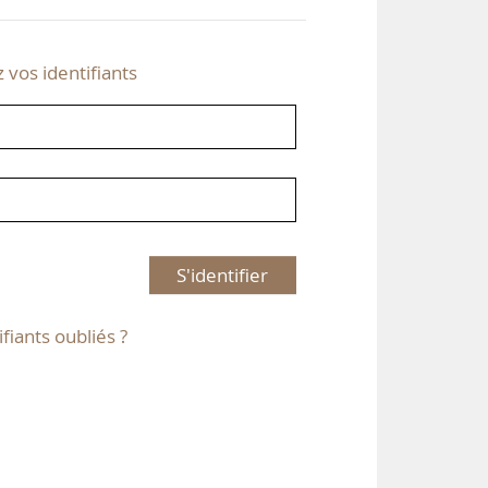
z vos identifiants
S'identifier
ifiants oubliés ?