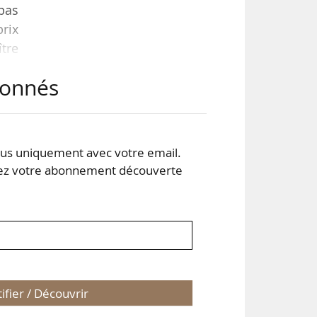
 pas
rix
ître
e de
abonnés
. Et
. De
s uniquement avec votre email.
 votre abonnement découverte
tifier / Découvrir