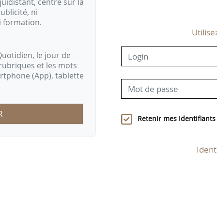
idistant, centré sur la
ublicité, ni
i formation.
Utilise
uotidien, le jour de
rubriques et les mots
artphone (App), tablette
R
Retenir mes identifiants
Ident