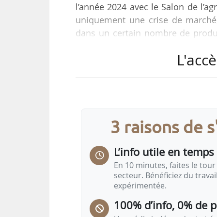
l’année 2024 avec le Salon de l’agr
uniquement une crise de marché, 
dans un certain nombre de product
sur des crises du porc, du lait, de
L'accè
prix. Il y avait en revanche la ques
puis le débat sur la lutte contre l
là est sortie l’idée que la souvera
3 raisons de 
L’info utile en temps 
En 10 minutes, faites le tour 
secteur. Bénéficiez du trava
expérimentée.
100% d’info, 0% de 