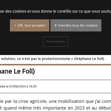
Prendre un rendez-vous
lise des cookies et vous donne le contrôle sur ce que vous souha
✓ OK, tout accepter
✗ Interdire tous les cookies
Personnaliser
 solution, ce n’est pas le protectionnisme » (Stéphane Le Foll)
: « La solution, ce n’est pas le
ane Le Foll)
ublié le
07/06/2024 à 10:20
ée par la crise agricole, une mobilisation que j’ai co
été quand même très importante en 2023 et au début