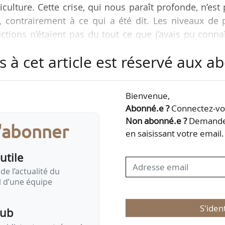
iculture. Cette crise, qui nous paraît profonde, n’est
contrairement à ce qui a été dit. Les niveaux de p
ions n’étaient pas du tout ce que j’avais pu conna
s céréales. Il n’y avait pas de crise majeure en matièr
s à cet article est réservé aux 
tion des coûts de production et de l’évolution des prix
’inflation, en particulier dans le domaine alimentaire
ineté alimentaire redevenait…
Bienvenue,
Abonné.e ?
Connectez-vou
Non abonné.e ?
Demandez
s'abonner
en saisissant votre email.
utile
de l’actualité du
il d’une équipe
S'iden
pub