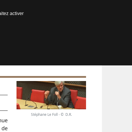
Nous joindre
itez activer
Espace abonné
Stéphane Le Foll - © D.R.
nnue
 de