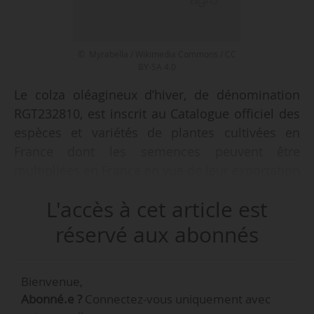
© Myrabella / Wikimedia Commons / CC
BY-SA 4.0
Le colza oléagineux d’hiver, de dénomination
RGT232810, est inscrit au Catalogue officiel des
espèces et variétés de plantes cultivées en
France dont les semences peuvent être
multipliées en France en vue de leur exportation
(liste B), pour une durée de dix ans, par un
L'accès à cet article est
arrêté du 22/05/2024, paru au Journal Officiel le
30/05/2024.
réservé aux abonnés
Le présent arrêté radie les espèces et variétés
Bienvenue,
Dozzen, Palmedor, RGT Swazzi, Sensation, SH
Abonné.e ?
Connectez-vous uniquement avec
0901 et Troubadour de la liste A du Catalogue