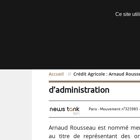
Découvrir sans engagement
Ce site uti
Menu
Accueil
Crédit Agricole : Arnaud Rous
Crédit Agricole : Arnau
d’administration
Paris - Mouvement n°325985 -
Arnaud Rousseau est nommé membr
au titre de représentant des or