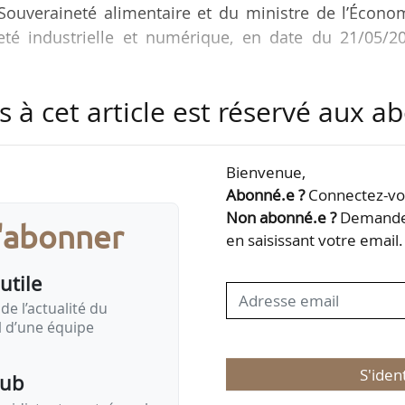
a Souveraineté alimentaire et du ministre de l’Écono
eté industrielle et numérique, en date du 21/05/20
s à cet article est réservé aux 
la FNSEA depuis avril 2023.
Bienvenue,
Abonné.e ?
Connectez-vou
Non abonné.e ?
Demandez
s'abonner
en saisissant votre email.
utile
de l’actualité du
il d’une équipe
S'iden
pub