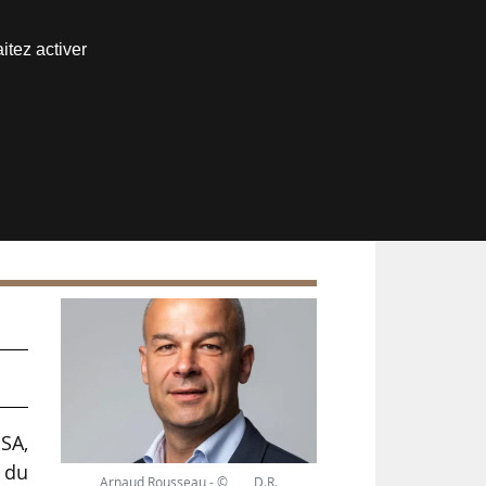
Nous joindre
itez activer
Espace abonné
SA,
 du
Arnaud Rousseau - © D.R.