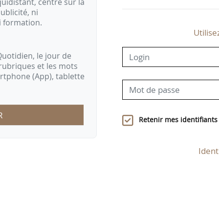
idistant, centré sur la
ublicité, ni
i formation.
Utilise
uotidien, le jour de
rubriques et les mots
artphone (App), tablette
R
Retenir mes identifiants
Ident