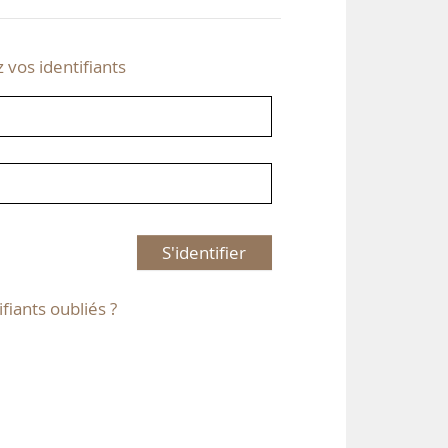
z vos identifiants
S'identifier
ifiants oubliés ?