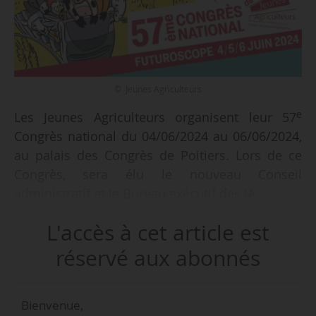
© Jeunes Agriculteurs
e
Les Jeunes Agriculteurs organisent leur 57
Congrès national du 04/06/2024 au 06/06/2024,
au palais des Congrès de Poitiers. Lors de ce
Congrès, sera élu le nouveau Conseil
administratif et le Bureau exécutif des JA.
L'accès à cet article est
Comme chaque année, cet événement de trois
jours permets « aux JA de toute la France de se
réservé aux abonnés
retrouver afin d’affirmer la place de l’agriculture
française, ainsi que de sa jeune génération ». Le
Bienvenue,
choix du département de la Vienne pour