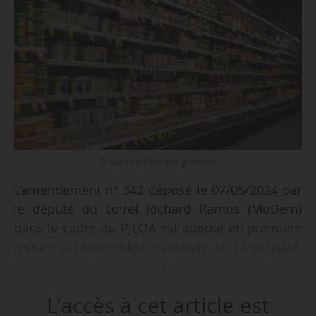
© Banque d'images gratuites
L’amendement n° 342 déposé le 07/05/2024 par
le député du Loiret Richard Ramos (MoDem)
dans le cadre du PJLOA est adopté en première
lecture à l’Assemblée nationale le 17/05/2024.
Celui-ci prévoit une méthodologie d’affichage de
l’origine des produits alimentaires sous forme
L'accès à cet article est
de dispositif graphique mettant en avant :