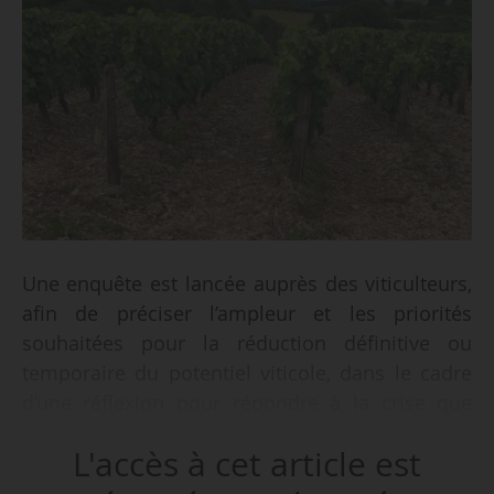
Une enquête est lancée auprès des viticulteurs,
afin de préciser l’ampleur et les priorités
souhaitées pour la réduction définitive ou
temporaire du potentiel viticole, dans le cadre
d’une réflexion pour répondre à la crise que
traverse le secteur viticole français, annonce le
L'accès à cet article est
Gouvernement le 22/05/2024.