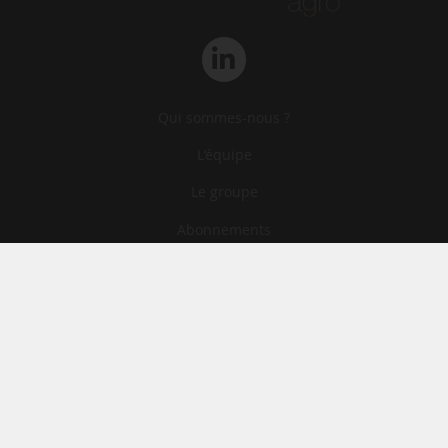
Qui sommes-nous ?
L‘équipe
Le groupe
Abonnements
Contact
Archives
CGA
Mentions légales
Confidentialité