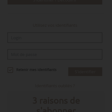
Afin d’améliorer les revenus des agriculteurs, les
Écologistes proposent une série de mesures concrètes
pour mettre en place ce…
Utilisez vos identifiants
Retenir mes identifiants
S'identifier
Identifiants oubliés ?
3 raisons de
s'abonner