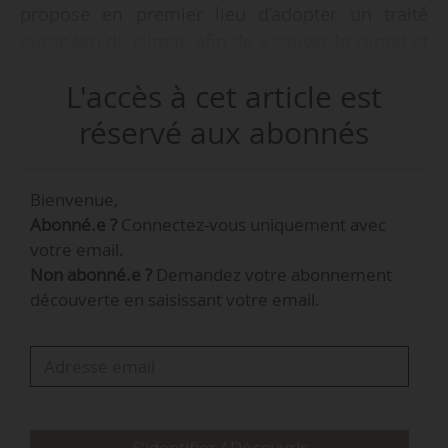
propose en premier lieu d’adopter un traité
européen du climat, afin de « sauver le climat et
faire face à l’urgence sociale avec un État
L'accès à cet article est
Providence écologique européen ».
réservé aux abonnés
La préservation du vivant, des écosystèmes et
de la biodiversité irriguent l’intégralité du
Bienvenue,
programme et les thématiques agricoles font
Abonné.e ?
Connectez-vous uniquement avec
l’objet d’un axe spécifique (Accompagner
votre email.
l’agriculture et la pêche dans la transition), avec
Non abonné.e ?
Demandez votre abonnement
notamment la mise en place d’un nouveau
découverte en saisissant votre email.
Pacte agricole, et une série de mesures
spécifiques.
La mise en place d’un nouveau Pacte
agricole
S'identifier / Découvrir