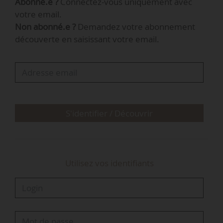
Abonné.e ?
Connectez-vous uniquement avec
Cinq axes principaux sont définis :
votre email.
- Accélérer la recherche d’alternatives pour se
Non abonné.e ?
Demandez votre abonnement
préparer à la réduction du nombre de
découverte en saisissant votre email.
substances actives autorisées ;
- Accélérer le déploiement dans toutes les
exploitations des solutions agroécologiques ;
- Mieux connaître et réduire les risques pour la
santé et pour l’environnement de l’usage des
produits…
S'identifier / Découvrir
Utilisez vos identifiants