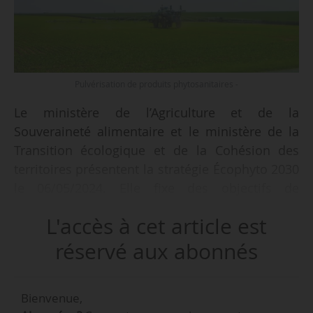
Pulvérisation de produits phytosanitaires -
Le ministère de l’Agriculture et de la
Souveraineté alimentaire et le ministère de la
Transition écologique et de la Cohésion des
territoires présentent la stratégie Écophyto 2030
le 06/05/2024. Elle fixe des objectifs de
réduction des risques et des usages de produits
L'accès à cet article est
phytopharmaceutiques en phase avec les
engagements européens et internationaux en
réservé aux abonnés
matière de lutte contre le changement
climatique et de préservation de la biodiversité.
Bienvenue,