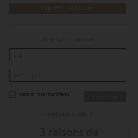
deux ans avec l’ensemble de tous les
S'identifier / Découvrir
business
Quels sont les objectifs du plan Ambition
Utilisez vos identifiants
2030 ?
Ce plan a été travaillé depuis plus de deux ans avec…
Retenir mes identifiants
S'identifier
Identifiants oubliés ?
3 raisons de