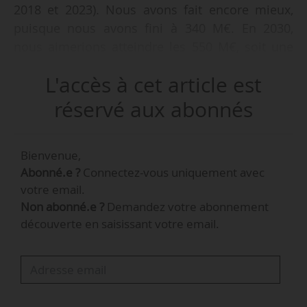
2018 et 2023). Nous avons fait encore mieux,
puisque nous avons fini à 340 M€. En 2030,
nous aimerions atteindre les 550 M€, soit une
augmentation de 200 M€. C’est cela notre
L'accès à cet article est
engagement », déclare Jean-Philippe Puig,
directeur général d’Avril, qui présente à News
réservé aux abonnés
Tank les grandes lignes du plan stratégique
Ambition 2030, le 10/04/2024.
Bienvenue,
Abonné.e ?
Connectez-vous uniquement avec
« Pour cela, nous investirons à hauteur
votre email.
d'1,5 Md€ entre 2024 et 2030 dans l’ensemble
Non abonné.e ?
Demandez votre abonnement
des branches. C’est la demande de tous nos
découverte en saisissant votre email.
business. »
Jean-Philippe Puig répond à News Tank.
Ce plan a été travaillé depuis plus de