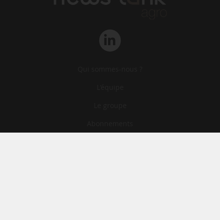
Qui sommes-nous ?
L‘équipe
Le groupe
Abonnements
Contact
Archives
CGA
Mentions légales
Confidentialité