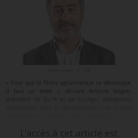
Antoine Nogier - © D.R.
« Pour que la filière agrivoltaïque se développe,
il faut un texte », déclare Antoine Nogier,
président de Sur’R et de Sun’Agri, entreprises
spécialisées dans le développement de projets
d’agrivoltaïsme, à News Tank le 08/04/2024.
L'accès à cet article est
« Sans ce texte, il n’y a pas de régulation, et sans