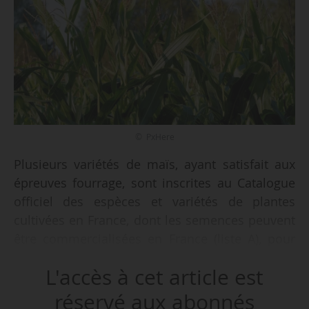
© PxHere
Plusieurs variétés de maïs, ayant satisfait aux
épreuves fourrage, sont inscrites au Catalogue
officiel des espèces et variétés de plantes
cultivées en France, dont les semences peuvent
être commercialisées en France (liste A), pour
une durée de dix ans, par un arrêté de la
L'accès à cet article est
ministre de l’Agriculture et de la Souveraineté
alimentaire en date du 10/02/2025 et paru au
réservé aux abonnés