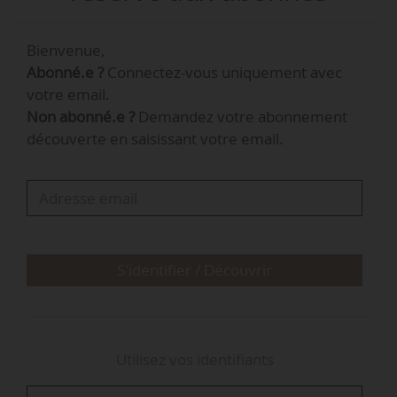
Journal officiel du 20/02/2025.
Bienvenue,
Il s’agit des variétés suivantes :
Abonné.e ?
Connectez-vous uniquement avec
• Belismo (obtenteur : KWS Saat SE & Co.)
votre email.
• Christeen (Limagrain Europe)
Non abonné.e ?
Demandez votre abonnement
• Collection (Limagrain Europe)
découverte en saisissant votre email.
• Conkisto (KWS Saat SE & Co.)
• Danao (KWS Saat SE & Co.)
• Danville (Lidea France)
• DKC2956 (Monsanto Technology)
• DKC3559SC (Monsanto Technology)
• Kenjiro (KWS Saat SE & Co.)
S'identifier / Découvrir
• LG31281 (Limagrain Europe)
• LG31283 (Limagrain Europe)
• LG31301 (Limagrain Europe…
Utilisez vos identifiants